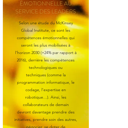
ÉMOTIONNELLE AU
SERVICE DES LEADERS
Selon une étude du McKinsey
Global Institute, ce sont les
compétences émotionnelles qui
seront les plus mobilisées à
l’horizon 2030 (+24% par rapport à
2016), derrière les compétences
technologiques ou
techniques (comme la
programmation informatique, le
codage, l’expertise en
robotique…). Ainsi, les
collaborateurs de demain
devront davantage prendre des
initiatives, prendre soin des autres,
négocier, se doter de