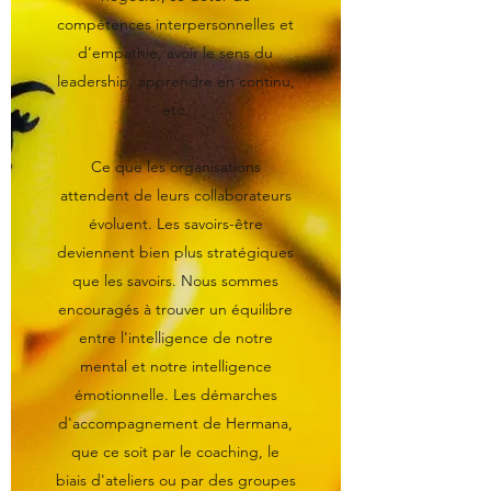
compétences interpersonnelles et
d’empathie, avoir le sens du
leadership, apprendre en continu,
etc.
Ce que les organisations
attendent de leurs collaborateurs
évoluent. Les savoirs-être
deviennent bien plus stratégiques
que les savoirs. Nous sommes
encouragés à trouver un équilibre
entre l'intelligence de notre
mental et notre intelligence
émotionnelle. Les démarches
d'accompagnement de Hermana,
que ce soit par le coaching, le
biais d'ateliers ou par des groupes