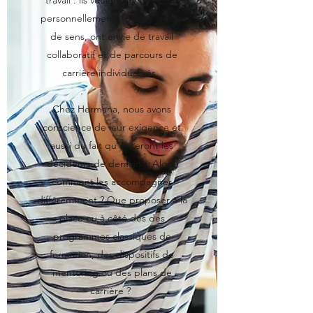
travail : ils veulent s'y épanouir
personnellement, sont en quête
de sens, ont envie de travail
collaboratif et de parcours de
carrière individualisés.
Chez Hermana, nous avons
conscience de leur exigence et
aussi du fait qu'ils seront les
décideurs de demain... Alors,
comment les accompagner
différemment ? Que proposer à la
place ou à côté des des
programmes classiques de
formation, des dispositifs de
mentoring ou des plans de
carrière ?