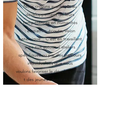
Nous croyons avant tout au
développement de leurs
compétences en humanités
: empathie, écoute, vision
systémique... C'est en travaillant
avec eux autour d'ateliers
spécifiques ou par des parcours
individualisés que nous
voulons favoriser le développemen
t des jeunes talents et leur
épanouissement dans
les organisations.
LE COACHING