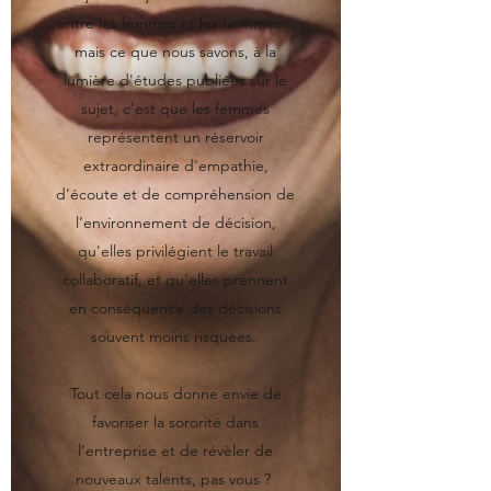
entre les femmes et les hommes...
mais ce que nous savons, à la
lumière d'études publiées sur le
sujet, c'est que les femmes
représentent un réservoir
extraordinaire d'empathie,
d'écoute et de compréhension de
l’environnement de décision,
qu'elles privilégient le travail
collaboratif, et qu'elles prennent
en conséquence des décisions
souvent moins risquées.
Tout cela nous donne envie de
favoriser la sororité dans
l’entreprise et de révèler de
nouveaux talents, pas vous ?