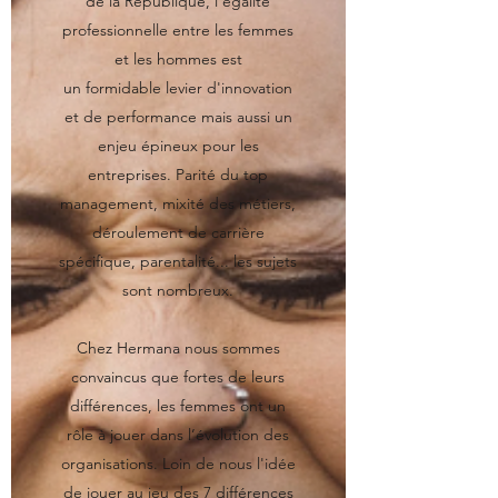
de la République, l’égalité
professionnelle entre les femmes
et les hommes est
un formidable levier d'innovation
et de performance mais aussi un
enjeu épineux pour les
entreprises. Parité du top
management, mixité des métiers,
déroulement de carrière
spécifique, parentalité... les sujets
sont nombreux.
Chez Hermana nous sommes
convaincus que fortes de leurs
différences, les femmes ont un
rôle à jouer dans l’évolution des
organisations. Loin de nous l'idée
de jouer au jeu des 7 différences