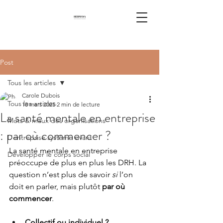
Post
Tous les articles
Carole Dubois
Tous les articles
18 mars 2025
2 min de lecture
La santé mentale en entreprise
Mots & maux des organisations
: par où commencer ?
L'entreprise système vivant
La santé mentale en entreprise 
Développer le corps social
préoccupe de plus en plus les DRH. La 
question n’est plus de savoir 
si
 l’on 
doit en parler, mais plutôt 
par où 
commencer
.
Collectif ou individuel ?