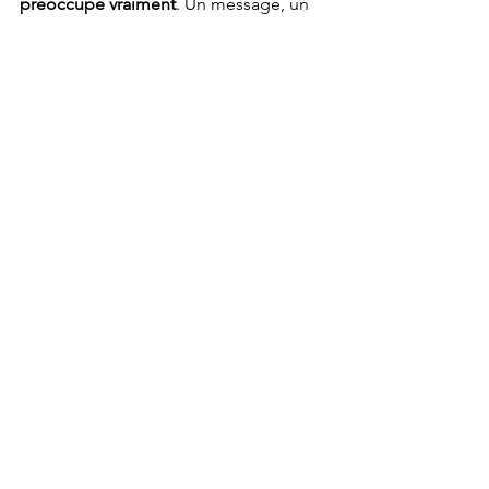
préoccupe vraiment
. Un message, un 
échange, et voyons où ça nous mène !
Mots & maux des organisations
Voir tout
Posts récents