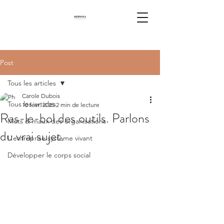
Post
Tous les articles
Carole Dubois
Tous les articles
10 févr. 2025
2 min de lecture
Ras-le-bol des outils. Parlons
Mots & maux des organisations
du vrai sujet.
L'entreprise système vivant
Développer le corps social